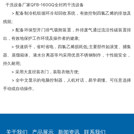
干洗设备厂家QFB-160GQ全封闭干洗设备
> 配备制冷机组循环冷却回收系统，有效控制四氯乙烯的排放及
残留;
> 配备环保型开门排气吸附装置，外排废气通过流活性碳装置排
出，有效地保护工作环境及操作者的健康;
> 快速烘干，省时省电，四氯乙烯损耗低;主要部件如滚笼、捕集
器、蒸馏箱体、液水分离器等均采用优质不锈钢制作，十性能安全，
持久耐用;
> 采用大直径装衣门，装取衣物方便;
> 全中文显示的电脑控制器，人机对话，易学易懂。可任意选择
手动或自动操作。
关于我们
产品展示
新闻资讯
联系我们